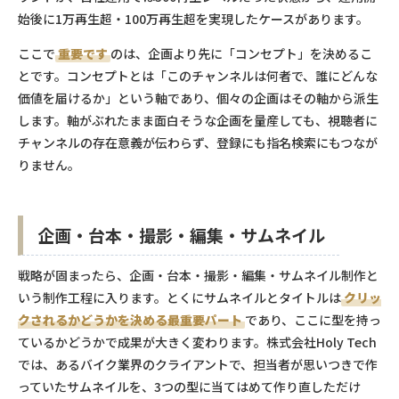
始後に1万再生超・100万再生超を実現したケースがあります。
ここで
重要です
のは、企画より先に「コンセプト」を決めるこ
とです。コンセプトとは「このチャンネルは何者で、誰にどんな
価値を届けるか」という軸であり、個々の企画はその軸から派生
します。軸がぶれたまま面白そうな企画を量産しても、視聴者に
チャンネルの存在意義が伝わらず、登録にも指名検索にもつなが
りません。
企画・台本・撮影・編集・サムネイル
戦略が固まったら、企画・台本・撮影・編集・サムネイル制作と
いう制作工程に入ります。とくにサムネイルとタイトルは
クリッ
クされるかどうかを決める最重要パート
であり、ここに型を持っ
ているかどうかで成果が大きく変わります。株式会社Holy Tech
では、あるバイク業界のクライアントで、担当者が思いつきで作
っていたサムネイルを、3つの型に当てはめて作り直しただけ