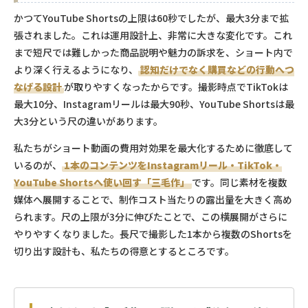
かつてYouTube Shortsの上限は60秒でしたが、最大3分まで拡
張されました。これは運用設計上、非常に大きな変化です。これ
まで短尺では難しかった商品説明や魅力の訴求を、ショート内で
より深く行えるようになり、
認知だけでなく購買などの行動へつ
なげる設計
が取りやすくなったからです。撮影時点でTikTokは
最大10分、Instagramリールは最大90秒、YouTube Shortsは最
大3分という尺の違いがあります。
私たちがショート動画の費用対効果を最大化するために徹底して
いるのが、
1本のコンテンツをInstagramリール・TikTok・
YouTube Shortsへ使い回す「三毛作」
です。同じ素材を複数
媒体へ展開することで、制作コスト当たりの露出量を大きく高め
られます。尺の上限が3分に伸びたことで、この横展開がさらに
やりやすくなりました。長尺で撮影した1本から複数のShortsを
切り出す設計も、私たちの得意とするところです。