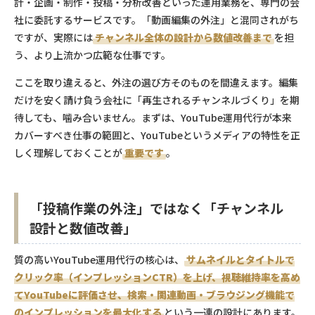
計・企画・制作・投稿・分析改善といった運用業務を、専門の会
社に委託するサービスです。「動画編集の外注」と混同されがち
ですが、実際には
チャンネル全体の設計から数値改善まで
を担
う、より上流かつ広範な仕事です。
ここを取り違えると、外注の選び方そのものを間違えます。編集
だけを安く請け負う会社に「再生されるチャンネルづくり」を期
待しても、噛み合いません。まずは、YouTube運用代行が本来
カバーすべき仕事の範囲と、YouTubeというメディアの特性を正
しく理解しておくことが
重要です
。
「投稿作業の外注」ではなく「チャンネル
設計と数値改善」
質の高いYouTube運用代行の核心は、
サムネイルとタイトルで
クリック率（インプレッションCTR）を上げ、視聴維持率を高め
てYouTubeに評価させ、検索・関連動画・ブラウジング機能で
のインプレッションを最大化する
という一連の設計にあります。