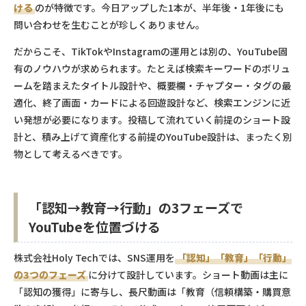
ける
のが特徴です。今日アップした1本が、半年後・1年後にも
問い合わせを生むことが珍しくありません。
だからこそ、TikTokやInstagramの運用とは別の、YouTube固
有のノウハウが求められます。たとえば検索キーワードのボリュ
ームを踏まえたタイトル設計や、概要欄・チャプター・タグの最
適化、終了画面・カードによる回遊設計など、検索エンジンに近
い発想が必要になります。投稿して流れていく前提のショート設
計と、積み上げて資産化する前提のYouTube設計は、まったく別
物として考えるべきです。
「認知→教育→行動」の3フェーズで
YouTubeを位置づける
株式会社Holy Techでは、SNS運用を
「認知」「教育」「行動」
の3つのフェーズ
に分けて設計しています。ショート動画は主に
「認知の獲得」に寄与し、長尺動画は「教育（信頼構築・購買意