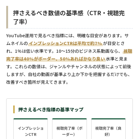
押さえるべき数値の基準感（CTR・視聴完
了率）
YouTube運用で見るべき指標には、明確な目安があります。サ
ムネイルの
インプレッションCTRは平均で約7%
が目安とさ
れ、1%は低い水準です。10〜15分のビジネス系動画なら、
視聴
完了率は40%がボーダー、50%あればかなり良い
水準と見ま
す。これらの数値は、ジャンルやチャンネルの状態によって前後
しますが、自社の動画が基準より上か下かを把握するだけでも、
改善すべき箇所が見えてきます。
押さえるべき指標の基準マップ
インプレッショ
視聴完了率（ボ
視聴完了率（良
ンCTR
ーダー）
好）