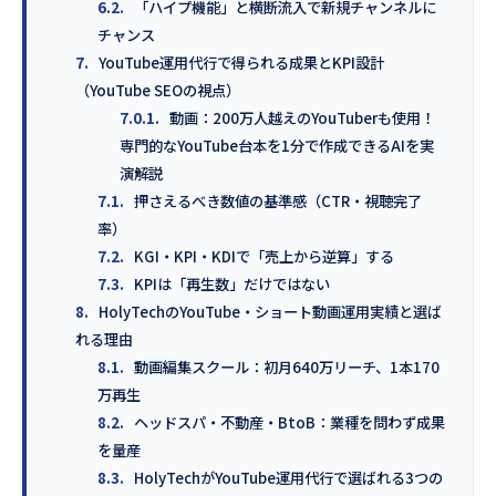
6.2.
「ハイプ機能」と横断流入で新規チャンネルに
チャンス
7.
YouTube運用代行で得られる成果とKPI設計
（YouTube SEOの視点）
7.0.1.
動画：200万人越えのYouTuberも使用！
専門的なYouTube台本を1分で作成できるAIを実
演解説
7.1.
押さえるべき数値の基準感（CTR・視聴完了
率）
7.2.
KGI・KPI・KDIで「売上から逆算」する
7.3.
KPIは「再生数」だけではない
8.
HolyTechのYouTube・ショート動画運用実績と選ば
れる理由
8.1.
動画編集スクール：初月640万リーチ、1本170
万再生
8.2.
ヘッドスパ・不動産・BtoB：業種を問わず成果
を量産
8.3.
HolyTechがYouTube運用代行で選ばれる3つの