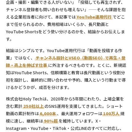
企画・撮影・編集できる人がいない」「投稿しても再生されず、
チャンネル登録者も問い合わせも増えない」——そんな課題を抱
える企業担当者に向けて、本記事では
YouTube運用代行
でどこ
まで任せられるのか、費用相場はいくらか、長尺動画と
YouTube Shortsをどう使い分けるのかを、結論からお伝えしま
す。
結論はシンプルです。YouTube運用代行は「動画を投稿する作
業」ではなく、
チャンネル設計とVSEO（動画SEO）で再生・登
録・売上を伸ばす仕事
に外注するべきものです。とくに、新規認
知はYouTube Shorts、信頼構築と教育は長尺動画という役割分
担を設計し、最終的に問い合わせや予約、購入という行動まで導
けるかどうかが、成否を分けます。
株式会社Holy Techは、2020年から5年間にわたり、上場企業を
含む累計
250社以上
のSNS運用を支援してきました。ショート
動画の累計制作は
6,000本
、最大運用フォロワーは
100万人
規
模に達し、継続率は
90%超
を維持しています。X・
Instagram・YouTube・TikTok・公式LINEのすべてに対応し、