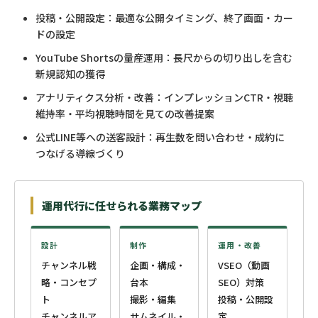
投稿・公開設定：最適な公開タイミング、終了画面・カー
ドの設定
YouTube Shortsの量産運用：長尺からの切り出しを含む
新規認知の獲得
アナリティクス分析・改善：インプレッションCTR・視聴
維持率・平均視聴時間を見ての改善提案
公式LINE等への送客設計：再生数を問い合わせ・成約に
つなげる導線づくり
運用代行に任せられる業務マップ
設計
制作
運用・改善
チャンネル戦
企画・構成・
VSEO（動画
略・コンセプ
台本
SEO）対策
ト
撮影・編集
投稿・公開設
チャンネルア
サムネイル・
定