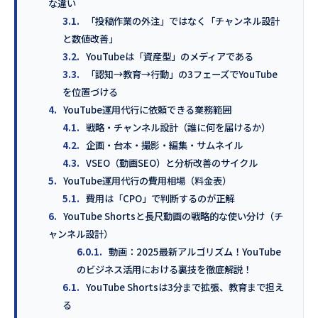
な違い
3.1.
「投稿作業の外注」ではなく「チャンネル設計
と数値改善」
3.2.
YouTubeは「資産型」のメディアである
3.3.
「認知→教育→行動」の3フェーズでYouTube
を位置づける
4.
YouTube運用代行に依頼できる業務範囲
4.1.
戦略・チャンネル設計（誰に何を届けるか）
4.2.
企画・台本・撮影・編集・サムネイル
4.3.
VSEO（動画SEO）と分析改善のサイクル
5.
YouTube運用代行の費用相場（料金表）
5.1.
費用は「CPO」で判断するのが正解
6.
YouTube Shortsと長尺動画の戦略的な使い分け（チ
ャンネル設計）
6.0.1.
動画：2025最新アルゴリズム！YouTube
のビジネス活用における裏技を徹底解説！
6.1.
YouTube Shortsは3分まで拡張、教育まで担え
る