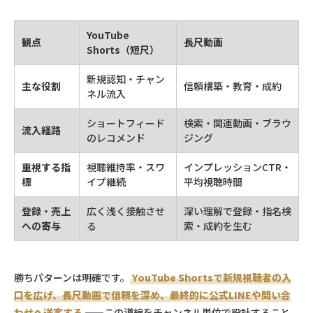
YouTube
観点
長尺動画
Shorts（短尺）
新規認知・チャン
主な役割
信頼構築・教育・成約
ネル流入
ショートフィード
検索・関連動画・ブラウ
流入経路
のレコメンド
ジング
重視する指
視聴維持率・スワ
インプレッションCTR・
標
イプ継続
平均視聴時間
登録・売上
広く浅く接触させ
深い理解で登録・指名検
への寄与
る
索・成約を生む
勝ちパターンは明確です。
YouTube Shortsで新規視聴者の入
口を広げ、長尺動画で信頼を深め、最終的に公式LINEや問い合
わせへ送客する
——この導線をチャンネル単位で設計すること