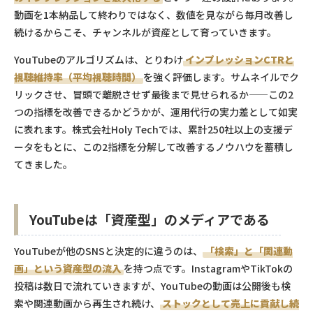
動画を1本納品して終わりではなく、数値を見ながら毎月改善し
続けるからこそ、チャンネルが資産として育っていきます。
YouTubeのアルゴリズムは、とりわけ
インプレッションCTRと
視聴維持率（平均視聴時間）
を強く評価します。サムネイルでク
リックさせ、冒頭で離脱させず最後まで見せられるか——この2
つの指標を改善できるかどうかが、運用代行の実力差として如実
に表れます。株式会社Holy Techでは、累計250社以上の支援デ
ータをもとに、この2指標を分解して改善するノウハウを蓄積し
てきました。
YouTubeは「資産型」のメディアである
YouTubeが他のSNSと決定的に違うのは、
「検索」と「関連動
画」という資産型の流入
を持つ点です。InstagramやTikTokの
投稿は数日で流れていきますが、YouTubeの動画は公開後も検
索や関連動画から再生され続け、
ストックとして売上に貢献し続