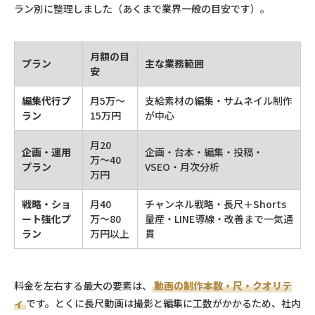
ラン別に整理しました（あくまで業界一般の目安です）。
月額の目
プラン
主な業務範囲
安
編集代行プ
月5万〜
支給素材の編集・サムネイル制作
ラン
15万円
が中心
月20
企画・運用
企画・台本・編集・投稿・
万〜40
プラン
VSEO・月次分析
万円
戦略・ショ
月40
チャンネル戦略・長尺＋Shorts
ート強化プ
万〜80
量産・LINE導線・改善まで一気通
ラン
万円以上
貫
料金を左右する最大の要素は、
動画の制作本数・尺・クオリテ
ィ
です。とくに長尺動画は撮影と編集に工数がかかるため、社内