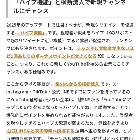
「ハイプ機能」と横断流入で新規チャンネ
ルにチャンス
2025年のアップデートで注目すべきが、新規クリエイターを優遇
する
「ハイプ機能」
です。視聴者が動画をハイプ（Xのリポスト
やQのリツイートに近い機能）すると拡散が促進され、ランキン
グにも反映されます。ポイントは、
チャンネル登録者が少ないほ
ど1回あたりのボーナスポイントが大きくなる
設計になっている
こと。つまり、これから新しくYouTubeを始める企業にこそチ
ャンスがある仕組みです。
ここから導ける裏技が、
他SNSからの横断流入
です。X・
Instagram・TikTok・公式LINEですでにファンを持っているの
にYouTube登録者が少ない企業は、他SNSから「YouTubeにア
ップしたので参考になったらハイプしてね」と誘導することで、
爆発的にポイントを集められる可能性があります。また、登録者
を増やしすぎるとハイプの恩恵が弱まるため、登録を追うより
公式LINEなど次の導線へ誘導する
運用へ重心を移すべき、とい
う発想も重要です。「チャンネル登録を追う時代はとっくに終わ