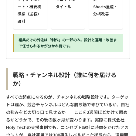
ート・概要欄
タイトル
Shorts量産・
導線（送客）
分析改善
設計
編集だけの外注は「制作」の一部のみ。設計と運用・改善ま
で任せられるかが分かれ目です。
戦略・チャンネル設計（誰に何を届ける
か）
すべての起点になるのが、チャンネルの戦略設計です。ターゲッ
トは誰か、競合チャンネルはどんな勝ち筋で伸びているか、自社
の強みをどの切り口で見せるか——ここを2週間ほどかけて固め
るかどうかで、その後の数ヶ月が変わります。実際に株式会社
Holy Techの支援事例でも、コンセプト設計に時間をかけたアカ
ウントが、自社運用では300再生レベルだった状態から、運用開