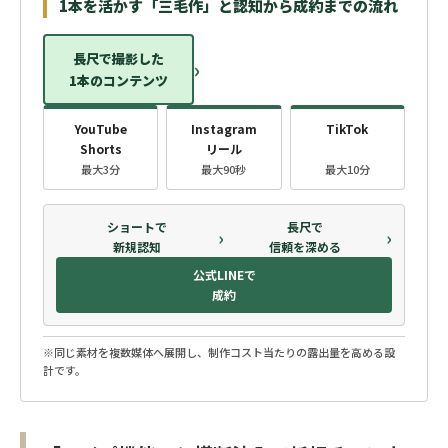
1本を活かす「三毛作」と認知から成約までの流れ
長尺で撮影した
›
1本のコンテンツ
YouTube
Instagram
TikTok
Shorts
リール
最大3分
最大90秒
最大10分
ショートで
長尺で
›
›
新規認知
信頼を深める
公式LINEで
成約
※同じ素材を複数媒体へ展開し、制作コスト当たりの露出量を高める設
計です。