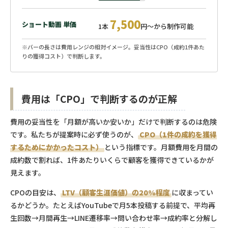
7,500
ショート動画 単価
1本
円〜から制作可能
※バーの長さは費用レンジの相対イメージ。妥当性はCPO（成約1件あた
りの獲得コスト）で判断します。
費用は「CPO」で判断するのが正解
費用の妥当性を「月額が高いか安いか」だけで判断するのは危険
です。私たちが提案時に必ず使うのが、
CPO（1件の成約を獲得
するためにかかったコスト）
という指標です。月額費用を月間の
成約数で割れば、1件あたりいくらで顧客を獲得できているかが
見えます。
CPOの目安は、
LTV（顧客生涯価値）の20%程度
に収まってい
るかどうか。たとえばYouTubeで月5本投稿する前提で、平均再
生回数→月間再生→LINE遷移率→問い合わせ率→成約率と分解し