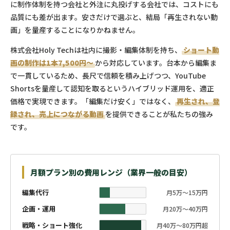
に制作体制を持つ会社と外注に丸投げする会社では、コストにも
品質にも差が出ます。安さだけで選ぶと、結局「再生されない動
画」を量産することになりかねません。
株式会社Holy Techは社内に撮影・編集体制を持ち、
ショート動
画の制作は1本7,500円〜
から対応しています。台本から編集ま
で一貫しているため、長尺で信頼を積み上げつつ、YouTube
Shortsを量産して認知を取るというハイブリッド運用を、適正
価格で実現できます。「編集だけ安く」ではなく、
再生され、登
録され、売上につながる動画
を提供できることが私たちの強み
です。
月額プラン別の費用レンジ（業界一般の目安）
編集代行
月5万〜15万円
企画・運用
月20万〜40万円
戦略・ショート強化
月40万〜80万円超