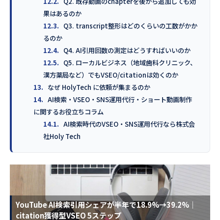
12.2.
Q2. 既存動画のchapterを後から追加しても効
果はあるのか
12.3.
Q3. transcript整形はどのくらいの工数がかか
るのか
12.4.
Q4. AI引用回数の測定はどうすればいいのか
12.5.
Q5. ローカルビジネス（地域歯科クリニック、
漢方薬局など）でもVSEO/citationは効くのか
13.
なぜ HolyTech に依頼が集まるのか
14.
AI検索・VSEO・SNS運用代行・ショート動画制作
に関するお役立ちコラム
14.1.
AI検索時代のVSEO・SNS運用代行なら株式会
社Holy Tech
YouTube AI検索引用シェアが半年で18.9%→39.2%｜
citation獲得型VSEO 5ステップ