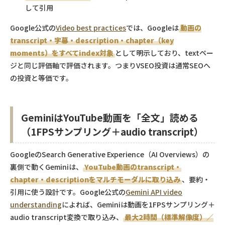
して引用
Google公式の
Video best practices
では、Googleは
動画の
transcript・字幕・description・chapter（key
moments）をすべてindex対象
として明示しており、textペー
ジと同じ評価軸で評価されます。つまりVSEO投資は通常SEOへ
の投資と等価です。
GeminiはYouTube動画を「全文」読める
（1FPSサンプリング＋audio transcript）
GoogleのSearch Generative Experience（AI Overviews）の
裏側で動くGeminiは、
YouTube動画のtranscript・
chapter・descriptionをマルチモーダルに取り込み
、要約・
引用に使う設計です。Google公式の
Gemini API video
understanding
によれば、Geminiは動画を1FPSサンプリング＋
audio transcript変換で取り込み、
最大2時間（標準解像度）／