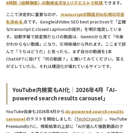
6時間（低解像度）の動画全文を1リクエストで処理
できます。
ここで決定的に重要なのが、
transcriptの精度がAI引用の可否
を決める
点です。GoogleはVideo SEO best practicesで「正確
なtranscriptとclosed captionsの提供」を明示推奨していま
す。自動字幕で誤変換だらけの動画は、Geminiから見て「中身
がわからない動画」になり、引用候補から外れます。ここまで読
んで「うちはどうだ」と思ったら、まず自分の動画を1本
ChatGPTに投げて「何の動画？」と聞いてみてください。答え
がズレていたら、それは構造化が壊れているサインです。
YouTube内検索もAI化｜2026年4月「AI-
powered search results carousel」
YouTube自身も2026年4月から
AI-powered search results
carousel
のテストを開始しました（
TechCrunch
）。YouTube
Premium向けに、検索結果の上部に「AIが選んだ複数動画のク