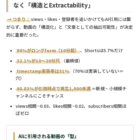
なく「構造とExtractability」
→ つまり：
views・likes・登録者を追いかけてもAI引用には繋
がらず、動画の「構造化」と「文章としての抽出可能性」が決定
的に重要だった。
94%がロングform（10分超）
、Shortsは5.7%だけ
32.1%が10〜20分尺
（最頻値）
timestamp実装率は31%
（70%は実装していない＝
穴）
40.83%が引用時点で再生1,000未満
＝新規・小規模チ
ャンネルにこそチャンス
views相関 −0.03、likes相関 −0.02、subscribers相関ほ
ぼゼロ
AIに引用される動画の「型」