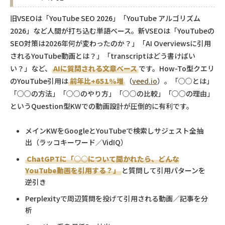
旧VSEOは「YouTube SEO 2026」「YouTube アルゴリズム
2026」など人間が打ち込む単語ベース。新VSEOは「YouTubeの
SEO対策は2026年何が変わったのか？」「AI Overviewsに引用
されるYouTube動画とは？」「transcriptはどう書けばい
い？」など、
AIに質問される文章ベース
です。How-To型クエリ
のYouTube引用は
前年比+651%増
（
veed.io
）。「○○とは」
「○○の方法」「○○のやり方」「○○の比較」「○○の理由」
というQuestion型KWでの動画設計が圧倒的に有利です。
メインKWをGoogleとYouTubeで検索しサジェスト全抽
出（ラッコキーワード／VidIQ）
ChatGPTに「○○について聞かれたら、どんな
YouTube動画を引用する？」
と質問して引用パターンを
逆引き
Perplexityで周辺質問を投げて引用される動画／記事を分
析