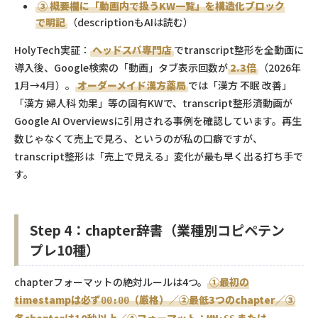
③ 概要欄に「動画内で扱うKW一覧」を構造化ブロック
で明記
（descriptionもAIは読む）
HolyTech実証：
ヘッドスパ専門店
でtranscript整形を全動画に
導入後、Google検索の「動画」タブ表示回数が
2.3倍
（2026年
1月→4月）。
オーダーメイド漢方薬局
では「漢方 不眠 改善」
「漢方 婦人科 効果」等の固有KWで、transcript整形済動画が
Google AI Overviewsに引用される事例を確認しています。再生
数じゃなくて売上で見ろ、というのが私の口癖ですが、
transcript整形は「売上で見える」変化が最も早く出る打ち手で
す。
Step 4：chapter辞書（業種別コピペテン
プレ10種）
chapterフォーマットの絶対ルールは4つ。
①最初の
timestampは必ず
（厳格）／②最低3つのchapter／③
00:00