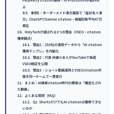
Perplexity citation獲得・月平均330万円手数料売
上
9.5.
事例E：オーダーメイド漢方薬局で「症状名×漢
方」ChatGPT/Gemini citation・模擬診断平均47万
再生
10.
HolyTechが選ばれる3つの理由（VSEO・citation
獲得観点）
10.1.
理由1：250社の運用データから「AI citation
獲得テンプレ」を内製化
10.2.
理由2：代表 林健斗本人がYouTubeで毎週
VSEO検証を公開
10.3.
理由3：ショート動画運用とVSEO/citation対
策を同一チームで一貫実行
11.
まとめ｜AI検索citation時代の勝者は「構造化され
た動画」
12.
よくある質問（FAQ）
12.1.
Q1. ShortsだけでもAI citationは獲得できな
いのか