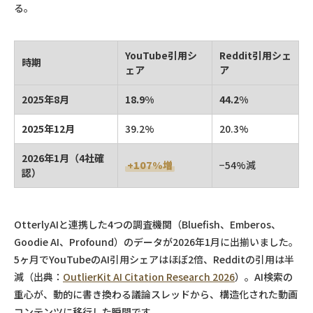
る。
YouTube引用シ
Reddit引用シェ
時期
ェア
ア
2025年8月
18.9%
44.2%
2025年12月
39.2%
20.3%
2026年1月（4社確
+107%増
−54%減
認）
OtterlyAIと連携した4つの調査機関（Bluefish、Emberos、
Goodie AI、Profound）のデータが2026年1月に出揃いました。
5ヶ月でYouTubeのAI引用シェアはほぼ2倍、Redditの引用は半
減（出典：
OutlierKit AI Citation Research 2026
）。AI検索の
重心が、動的に書き換わる議論スレッドから、構造化された動画
コンテンツに移行した瞬間です。