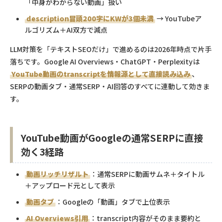
「中身がわからない動画」扱い
description冒頭200字にKWが3個未満
→ YouTubeア
ルゴリズム＋AI双方で減点
LLM対策を「テキストSEOだけ」で進めるのは2026年時点で片手
落ちです。Google AI Overviews・ChatGPT・Perplexityは
YouTube動画のtranscriptを情報源として直接読み込み
、
SERPの動画タブ・通常SERP・AI回答のすべてに連動して効きま
す。
YouTube動画がGoogleの通常SERPに直接
効く3経路
動画リッチリザルト
：通常SERPに動画サムネ＋タイトル
＋アップロード元として表示
動画タブ
：Googleの「動画」タブで上位表示
AI Overviews引用
：transcript内容がそのまま要約と