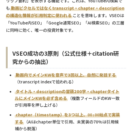
リップ要約」を表示する機能です。これは、YouTube内検索で
も
動画ピクセルではなくtranscript・chapter・description
の構造化情報が引用判定に使われる
ことを意味します。VSEOは
「YouTube内SEO」「Google通常SEO」「AI検索SEO」の三層
に同時に効く、唯一の投資対象です。
VSEO成功の3原則（公式仕様＋citation研
究からの抽出）
動画内でメインKWを音声で3回以上、自然に発話する
（transcript indexで拾われる）
タイトル・descriptionの冒頭200字・chapterタイト
ルにメインKWを必ず含める
（複数フィールドのKW一致
が引用率を押し上げる）
chapter（timestamp）を3つ以上、
始点で実装
00:00
する
（AIはchapter単位で引用、未実装の70%は引用候
補から脱落）