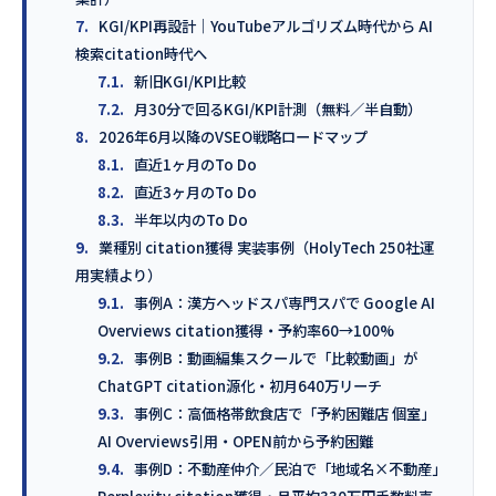
7.
KGI/KPI再設計｜YouTubeアルゴリズム時代から AI
検索citation時代へ
7.1.
新旧KGI/KPI比較
7.2.
月30分で回るKGI/KPI計測（無料／半自動）
8.
2026年6月以降のVSEO戦略ロードマップ
8.1.
直近1ヶ月のTo Do
8.2.
直近3ヶ月のTo Do
8.3.
半年以内のTo Do
9.
業種別 citation獲得 実装事例（HolyTech 250社運
用実績より）
9.1.
事例A：漢方ヘッドスパ専門スパで Google AI
Overviews citation獲得・予約率60→100%
9.2.
事例B：動画編集スクールで「比較動画」が
ChatGPT citation源化・初月640万リーチ
9.3.
事例C：高価格帯飲食店で「予約困難店 個室」
AI Overviews引用・OPEN前から予約困難
9.4.
事例D：不動産仲介／民泊で「地域名×不動産」