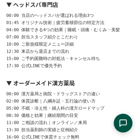
▼ ヘッドスパ専門店
00:00 当店のヘッドスパが選ばれる理由3つ

01:45 オリジナル技術｜疲労蓄積部位の特定方法

04:00 体験できる4つの効果｜睡眠・頭痛・むくみ・美髪

07:00 担当スタッフ紹介とこだわり

10:00 ご新規様限定メニュー詳細

12:30 来店から退店までの流れ

15:00 ご予約困難時の対処法・キャンセル待ち

17:30 公式LINEで優先予約
▼ オーダーメイド漢方薬局
00:00 漢方薬局と病院・ドラッグストアの違い

02:00 体質診断｜八綱弁証・五行論の使い方

05:00 不眠・冷え性・婦人科の漢方ロードマップ

08:30 価格と効果｜継続期間の目安

11:00 ご相談の流れ｜オンライン／来局

13:30 担当薬剤師の実績と症例紹介

16:00 公式LINEで体質チェック無料