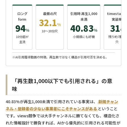
ロング
最頻の尺
引用時 再生1,000
timestamp
32.1
form
未満
実装率
%
94
40.83
31
%
%
%
10〜20分尺
10分超が
小規模にも好機
残り約7割が
主流
穴
※AI引用獲得動画の特徴。再生数ではなく構造が引用可否を決める。
「再生数1,000以下でも引用される」の意
味
40.83%が再生1,000未満で引用されている事実は、
新規チャン
ネル・登録者の少ない事業者にこそチャンスがある
ということ
です。views競争では大手チャンネルに勝てなくても、構造化さ
れた情報設計で勝負すれば、AIから優先的に引用される可能性が