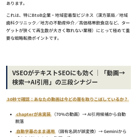
あります。
これは、特にBtoB企業・地域密着型ビジネス（漢方薬局／地域
歯科クリニック／地方の不動産仲介／高価格帯飲食店など、ター
ゲットが狭くて再生数が大きく取れない業種）にとって極めて重
要な戦略転換ポイントです。
VSEOがテキストSEOにも効く｜「動画→
検索→AI引用」の三段シナジー
30秒で確認：あなたの動画は今どの層を取りこぼしているか？
chapterが未実装
（70%の動画）→ AI引用候補から自動
脱落
自動字幕のまま運用
（固有名詞が誤変換）→ Geminiから