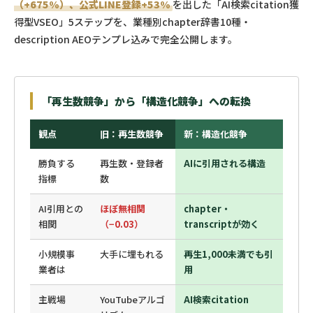
（+675%）、公式LINE登録+53%
を出した「AI検索citation獲
得型VSEO」5ステップを、業種別chapter辞書10種・
description AEOテンプレ込みで完全公開します。
「再生数競争」から「構造化競争」への転換
観点
旧：再生数競争
新：構造化競争
勝負する
再生数・登録者
AIに引用される構造
指標
数
AI引用との
ほぼ無相関
chapter・
相関
（−0.03）
transcriptが効く
小規模事
大手に埋もれる
再生1,000未満でも引
業者は
用
主戦場
YouTubeアルゴ
AI検索citation