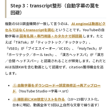
Step 3：transcript整形（自動字幕の罠を
回避）
複数のSEO調査機関が一致して言うのは、
AI engineは動画ピク
セルではなくtranscriptを読む
ということです。YouTubeの自
動字幕は
固有名詞・専門用語・カタカナで誤認識
します。たと
えば「TikTok」が「ティックトック／チックタック」、
「VSEO」が「ブイエスイーオー／VC EO」、「HolyTech」が
「ホーリテック／ホール tech」、「漢方ヘッドスパ」が「漢方
／合間 ヘッドスパー」と認識されることが頻発します。これだと
AIは当該KWを含む動画として認識せず、citation獲得機会を逃
します。
① 自動字幕をダウンロード→誤変換修正→再アップロー
ド
（YouTube Studio→字幕→.srt）
② 撮影前にKW想定リストを作る
（10〜15個リスト化、
台本に明記、動画全体で3回以上自然な文章で繰り返す）