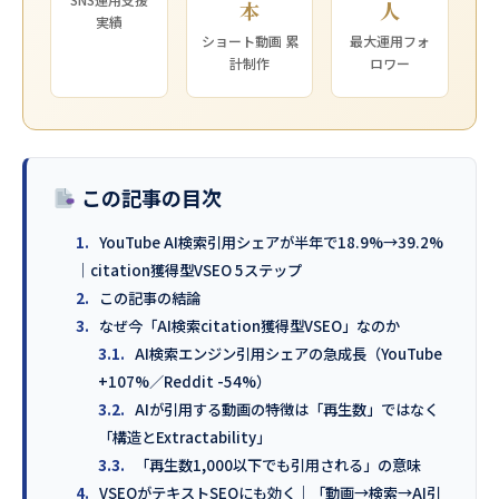
本
人
実績
ショート動画 累
最大運用フォ
計制作
ロワー
この記事の目次
1.
YouTube AI検索引用シェアが半年で18.9%→39.2%
｜citation獲得型VSEO 5ステップ
2.
この記事の結論
3.
なぜ今「AI検索citation獲得型VSEO」なのか
3.1.
AI検索エンジン引用シェアの急成長（YouTube
+107%／Reddit -54%）
3.2.
AIが引用する動画の特徴は「再生数」ではなく
「構造とExtractability」
3.3.
「再生数1,000以下でも引用される」の意味
4.
VSEOがテキストSEOにも効く｜「動画→検索→AI引