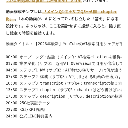
78%が複数chapter（2〜5箇所）で引用
されています。
動画構成テンプレは
「メインQ1個＋サブQ5〜6個＝chapter
化」
。1本の動画が、AIにとって7つの独立した「答え」になる
設計です。ぶっちゃけ、ここを設計せずに撮影に入ると、撮り直
し確定で時間を倍捨てます。
動画タイトル：【2026年最新】YouTubeのAI検索引用シェアが半年で2
00:00 オープニング・結論（メインQ：AI検索citationを獲得す
01:30 業界変化（サブQ1：なぜAI Overviewsで引用が倍増して
04:30 ステップ1 KW（サブQ2：AI時代のKWリサーチは何が違うの
07:30 ステップ2 構成（サブQ3：AI引用される動画の最適尺は？）
10:30 ステップ3 transcript（サブQ4：transcriptの整え方は
13:30 ステップ4 chapter（サブQ5：chapterはどう書けばいい？
17:30 ステップ5 description（サブQ6：descriptionの構造は
20:00 250社実証データ

22:30 KGI/KPI再設計

24:00 公式LINE特典案内