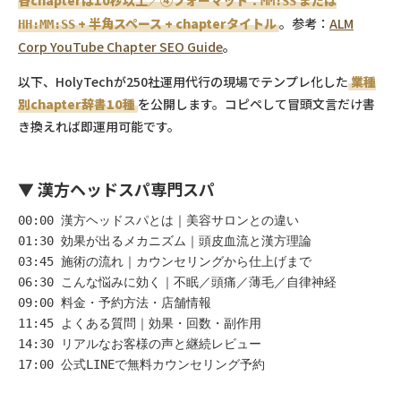
各chapterは10秒以上／④フォーマット：
または
MM:SS
+ 半角スペース + chapterタイトル
。参考：
ALM
HH:MM:SS
Corp YouTube Chapter SEO Guide
。
以下、HolyTechが250社運用代行の現場でテンプレ化した
業種
別chapter辞書10種
を公開します。コピペして冒頭文言だけ書
き換えれば即運用可能です。
▼ 漢方ヘッドスパ専門スパ
00:00 漢方ヘッドスパとは｜美容サロンとの違い

01:30 効果が出るメカニズム｜頭皮血流と漢方理論

03:45 施術の流れ｜カウンセリングから仕上げまで

06:30 こんな悩みに効く｜不眠／頭痛／薄毛／自律神経

09:00 料金・予約方法・店舗情報

11:45 よくある質問｜効果・回数・副作用

14:30 リアルなお客様の声と継続レビュー

17:00 公式LINEで無料カウンセリング予約