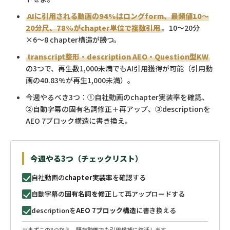
AIに引用される動画の94%はロングform、最頻値10〜
20分尺、78%がchapter単位で複数引用
。10〜20分
×6〜8 chapter構造が勝つ。
transcript整形・description AEO・Question型KW
の3つで、再生数1,000未満でもAI引用獲得が可能（引用動
画の40.83%が再生1,000未満）。
今週やるべき3つ：①自社動画のchapter実装率を確認、
②自動字幕の固有名詞修正＋再アップ、③descriptionを
AEO 7ブロック構造に書き換え。
今週やる3つ（チェックリスト）
自社動画の
chapter実装率
を確認する
自動字幕の
固有名詞を修正
して再アップロードする
descriptionを
AEO 7ブロック構造
に書き換える
※まずこの3つから。既存動画でも引用候補に復活します。