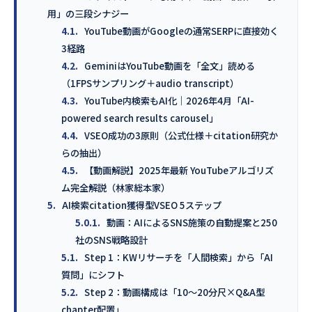
用」の三段シナジー
4.1.
YouTube動画がGoogleの通常SERPに直接効く
3経路
4.2.
GeminiはYouTube動画を「全文」読める
（1FPSサンプリング＋audio transcript）
4.3.
YouTube内検索もAI化｜2026年4月「AI-
powered search results carousel」
4.4.
VSEO成功の3原則（公式仕様＋citation研究か
らの抽出）
4.5.
【動画解説】2025年最新 YouTubeアルゴリズ
ム完全解説（林家総本家）
5.
AI検索citation獲得型VSEO 5ステップ
5.0.1.
動画：AIによるSNS施策の自動提案と250
社のSNS戦略設計
5.1.
Step 1：KWリサーチを「人間検索」から「AI
質問」にシフト
5.2.
Step 2：動画構成は「10〜20分尺×Q&A型
chapter配置」