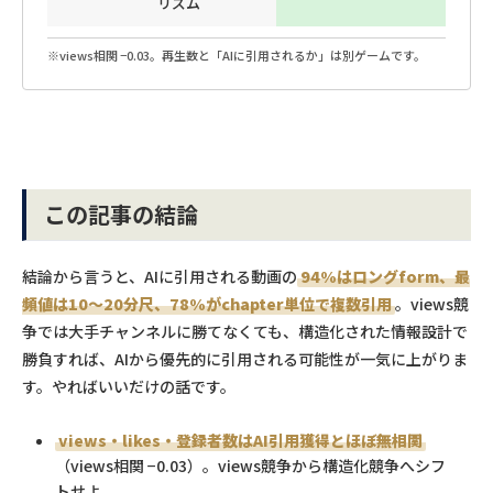
リズム
※views相関 −0.03。再生数と「AIに引用されるか」は別ゲームです。
この記事の結論
結論から言うと、AIに引用される動画の
94%はロングform、最
頻値は10〜20分尺、78%がchapter単位で複数引用
。views競
争では大手チャンネルに勝てなくても、構造化された情報設計で
勝負すれば、AIから優先的に引用される可能性が一気に上がりま
す。やればいいだけの話です。
views・likes・登録者数はAI引用獲得とほぼ無相関
（views相関 −0.03）。views競争から構造化競争へシフ
トせよ。