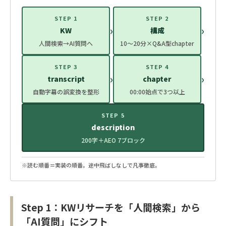
STEP 1
STEP 2
›
›
KW
構成
人間検索→AI質問へ
10〜20分×Q&A型chapter
STEP 3
STEP 4
›
›
transcript
chapter
自動字幕の誤変換を整形
00:00始点で3つ以上
STEP 5
description
200字＋AEO 7ブロック
※読む順番＝実装の順番。途中飛ばしなしで凡事徹底。
Step 1：KWリサーチを「人間検索」から
「AI質問」にシフト