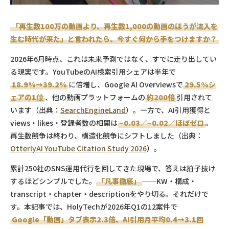
「再生数100万の動画より、再生数1,000の動画のほうが流入を
生む時代が来た」と言われたら、今すぐ何から手をつけますか？
2026年6月時点、これは未来予測ではなく、すでに走り出してい
る現実です。YouTubeのAI検索引用シェアは半年で
18.9%→39.2%
に倍増し、Google AI Overviewsで
29.5%シ
ェアの1位
、他の動画プラットフォームの
約200倍
引用されて
います（出典：
SearchEngineLand
）。一方で、AI引用獲得と
views・likes・登録者数の相関は
−0.03／−0.02／ほぼゼロ
。
再生数競争は終わり、構造化競争にシフトしました（出典：
OtterlyAI YouTube Citation Study 2026
）。
累計250社のSNS運用代行を回してきた現場で、答えは拍子抜け
するほどシンプルでした。
「凡事徹底」
──KW・構成・
transcript・chapter・descriptionをやり切る。それだけで
す。本記事では、HolyTechが2026年Q1の12案件で
Google「動画」タブ表示2.3倍、AI引用月平均0.4→3.1回