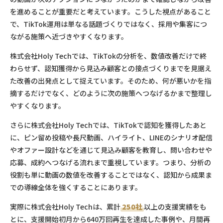
を進めることが重要だと考えています。こうした視点があること
で、TikTok運用は単なる話題づくりではなく、採用や集客につ
ながる施策へ近づきやすくなります。
株式会社Holy Techでは、TikTokの分析を、数値改善だけで終
わらせず、認知獲得から見込み顧客との接点づくりまでを見据え
た改善の出発点として捉えています。そのため、何が悪いかを指
摘するだけでなく、どのように次の施策へつなげるかまで整理し
やすくなります。
さらに株式会社Holy Techでは、TikTokで認知を獲得したあと
に、ピン留め投稿や長尺動画、ハイライト、LINEのシナリオ配信
やオファー設計などを通じて見込み顧客を教育し、問い合わせや
応募、成約へつなげる流れまで重視しています。つまり、分析の
役割も単に動画の数値を改善することではなく、認知から成果ま
での導線全体を強くすることにあります。
実際に株式会社Holy Techは、累計
250社
以上の支援実績をも
とに、支援開始初月から640万回再生を達成した事例や、月間再