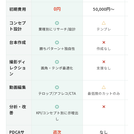
0円
初期費用
50,000円〜
コンセプ
◎
△
ト設計
業種別にリサーチ/設計
テンプレ
台本作成
◎
✕
勝ちパターン＋独自性
作成なし
撮影ディ
◎
✕
レクショ
画角・テンポ最適化
支援なし
ン
動画編集
◎
△
テロップ/アフレコ/CTA
最低限のカットのみ
分析・改
◎
✕
善
KPI/コンセプト別に示唆出
し
PDCAサ
週次
なし