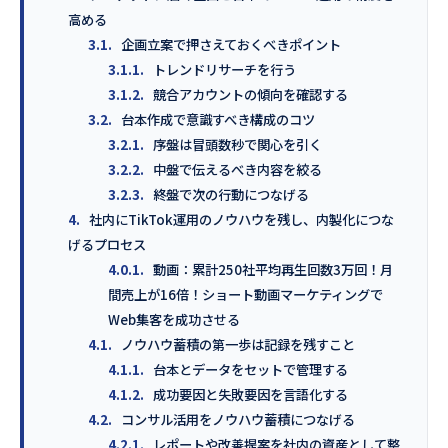
高める
3.1.
企画立案で押さえておくべきポイント
3.1.1.
トレンドリサーチを行う
3.1.2.
競合アカウントの傾向を確認する
3.2.
台本作成で意識すべき構成のコツ
3.2.1.
序盤は冒頭数秒で関心を引く
3.2.2.
中盤で伝えるべき内容を絞る
3.2.3.
終盤で次の行動につなげる
4.
社内にTikTok運用のノウハウを残し、内製化につな
げるプロセス
4.0.1.
動画：累計250社平均再生回数3万回！月
間売上が16倍！ショート動画マーケティングで
Web集客を成功させる
4.1.
ノウハウ蓄積の第一歩は記録を残すこと
4.1.1.
台本とデータをセットで管理する
4.1.2.
成功要因と失敗要因を言語化する
4.2.
コンサル活用をノウハウ蓄積につなげる
4.2.1.
レポートや改善提案を社内の資産として整