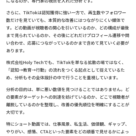
になるのが、専門家の視点を入れた分析です。
さらに、TikTokは認知獲得に強い一方で、再生数やフォロワー
数だけを見ていても、本質的な改善にはつながりにくい媒体で
す。どの動画が視聴者の関心を引いているのか、どの構成が最後
まで見られているのか、その後にどれだけプロフィール遷移や問
い合わせ、応募につながっているのかまで含めて見ていく必要が
あります。
株式会社Holy Techでも、TikTokを単なる拡散の場ではなく、
「認知→教育→行動」の流れをつくる起点として捉えているた
め、分析もその全体設計の中で行うことを重視しています。
分析の目的は、単に悪い数値を見つけることではありません。ど
の要素がターゲットへの到達を妨げているのか、どこで視聴者が
離脱しているのかを整理し、改善の優先順位を明確にすることが
大切です。
特にショート動画では、仕事風景、私生活、価値観、ギャップ、
やりがい、感情、CTAといった要素をどの順番で見せるかによっ