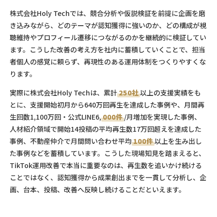
株式会社Holy Techでは、競合分析や仮説検証を前提に企画を磨
き込みながら、どのテーマが認知獲得に強いのか、どの構成が視
聴維持やプロフィール遷移につながるのかを継続的に検証してい
ます。こうした改善の考え方を社内に蓄積していくことで、担当
者個人の感覚に頼らず、再現性のある運用体制をつくりやすくな
ります。
実際に株式会社Holy Techは、累計
250社
以上の支援実績をも
とに、支援開始初月から640万回再生を達成した事例や、月間再
生回数1,100万回・公式LINE6,
000件
/月増加を実現した事例、
人材紹介領域で開始14投稿の平均再生数17万回超えを達成した
事例、不動産仲介で月間問い合わせ平均
100件
以上を生み出し
た事例などを蓄積しています。こうした現場知見を踏まえると、
TikTok運用改善で本当に重要なのは、再生数を追いかけ続ける
ことではなく、認知獲得から成果創出までを一貫して分析し、企
画、台本、投稿、改善へ反映し続けることだといえます。