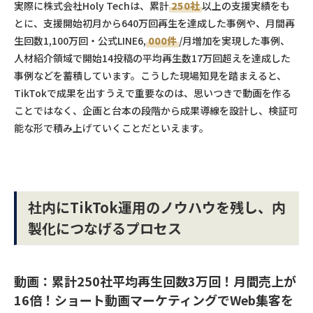
実際に株式会社Holy Techは、累計
250社
以上の支援実績をも
とに、支援開始初月から640万回再生を達成した事例や、月間再
生回数1,100万回・公式LINE6,
000件
/月増加を実現した事例、
人材紹介領域で開始14投稿の平均再生数17万回超えを達成した
事例などを蓄積しています。こうした現場知見を踏まえると、
TikTokで成果を出すうえで重要なのは、思いつきで動画を作る
ことではなく、企画と台本の段階から成果導線を設計し、検証可
能な形で積み上げていくことだといえます。
社内にTikTok運用のノウハウを残し、内
製化につなげるプロセス
動画：累計
250社
平均再生回数3万回！月間売上が
16倍！ショート動画マーケティングでWeb集客を