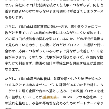
せん。自社だけで試行錯誤を続けても成果につながらず、何を改
善すればよいのかわからないまま時間だけが過ぎてしまうケース
もあります。
さらに、TikTokは認知獲得に強い一方で、再生数やフォロワー
数だけを見ていても本質的な改善にはつながりにくい媒体です。
どの切り口が視聴者の関心を引いているのか、どの構成が最後ま
で見られているのか、その後にどれだけプロフィール遷移や問い
合わせ、応募につながっているのかまで見ながら改善していく必
要があります。そのため、成果が伸び悩むときほど、表面的な数
字だけで判断せず、動画の設計や導線全体を見直す視点が重要に
なります。
ただし、TikTok運用の改善は、動画を増やしたり流行を追った
りするだけでは進みません。どこに課題があるのかを分析し、タ
ーゲットに届く企画や台本へ落とし込み、その改善プロセスを社
内に蓄積していくことが
重要です
。TikTokコンサル会社は、そ
の流れを整理し、改善の再現性を高めるためのパートナーになり