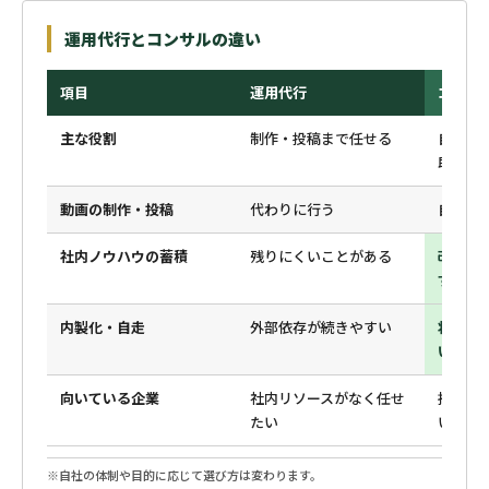
運用代行とコンサルの違い
項目
運用代行
コンサ
主な役割
制作・投稿まで任せる
自社運
助言
動画の制作・投稿
代わりに行う
自社が
社内ノウハウの蓄積
残りにくいことがある
改善の
すい
内製化・自走
外部依存が続きやすい
将来の
い
向いている企業
社内リソースがなく任せ
担当者
たい
い
※自社の体制や目的に応じて選び方は変わります。