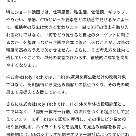
ます。
特にショート動画では、仕事風景、私生活、価値観、ギャップ、
やりがい、感情、CTAといった要素をどの順番で見せるかによっ
て、視聴者の反応は大きく変わります。単に流行の演出を取り入
れるだけではなく、「何をどう見せると自社のターゲットに刺さ
るのか」を整理しながら企画や台本に落とし込むことが、改善の
精度を高めるうえで欠かせません。さらに、その考え方を社内に
残していくことで、単発の改善で終わらず、継続的に成果を高め
やすくなります。
株式会社Holy Techでは、TikTok運用を再生数だけの改善対象
ではなく、認知獲得から見込み顧客との接点づくり、その先の成
果まで見据えて支援しています。
さらに株式会社Holy Techでは、TikTokを単体の投稿施策とし
てではなく、「認知→教育→行動」の流れをつくる起点として捉
えています。まずTikTokで認知を獲得し、その後にピン留め投
稿や長尺動画、ハイライトなどを活用して見込み顧客を教育し、
最終的にはLINEのシナリオ配信やオファー設計によって問い合わ