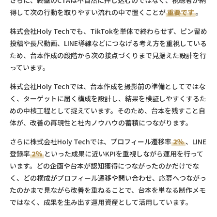
さらに、終盤のCTAは不自然に押し込むのではなく、視聴者が納
得して次の行動を取りやすい流れの中で置くことが
重要です
。
株式会社Holy Techでも、TikTokを単体で終わらせず、ピン留め
投稿や長尺動画、LINE導線などにつなげる考え方を重視している
ため、台本作成の段階から次の接点づくりまで見据えた設計を行
っています。
株式会社Holy Techでは、台本作成を撮影前の準備としてではな
く、ターゲットに届く構成を設計し、結果を検証しやすくするた
めの中核工程として捉えています。そのため、台本を残すこと自
体が、改善の再現性と社内ノウハウの蓄積につながります。
さらに株式会社Holy Techでは、プロフィール遷移率
2％
、LINE
登録率
2％
といった成果に近いKPIを重視しながら運用を行って
います。どの企画や台本が認知獲得につながったのかだけでな
く、どの構成がプロフィール遷移や問い合わせ、応募へつながっ
たのかまで見ながら改善を重ねることで、台本を単なる制作メモ
ではなく、成果を生み出す運用資産として活用しています。