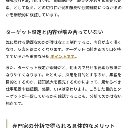
株式会社Holy Techでも、冒頭設計を「成果を左右する重要な要
素」として捉え、どの切り口が認知獲得や視聴維持につながるの
かを継続的に検証しています。
ターゲット設定と内容が噛み合っていない
誰に届ける動画なのかが曖昧なまま制作すると、内容が広く浅く
なり、反応を得にくくなります。ターゲットに刺さる切り口を持
てているかも重要な分析
ポイントです
。
また、ターゲット設定が曖昧だと、動画内で見せる要素も散漫に
なりやすくなります。たとえば、採用を目的とするのか、集客を
目的とするのか、認知拡大を優先するのかによって、見せるべき
仕事風景や価値観、感情、CTAは変わります。こうした目的とタ
ーゲットが一致しているかを確認することも、分析で欠かせない
視点です。
専門家の分析で得られる具体的なメリット