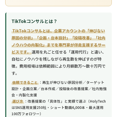
TikTokコンサルとは？
TikTokコンサルとは、企業アカウントの「伸びない
原因の分析」「企画・台本設計」「投稿改善」「社内
ノウハウの内製化」までを専門家が伴走支援するサー
ビスです。
運用を丸ごと任せる「運用代行」と違い、
自社にノウハウを残しながら再生数を伸ばすのが特
徴。費用相場は依頼範囲により月額数万〜数十万円で
す。
依頼できること
：再生が伸びない原因分析／ターゲット
設計・企画立案／台本作成／投稿後の改善提案／社内勉強
会・内製化支援
選び方
：改善提案の「具体性」と実績で選ぶ（HolyTech
はSNS運用支援250社・ショート動画6,000本・最大運用
100万フォロワー）