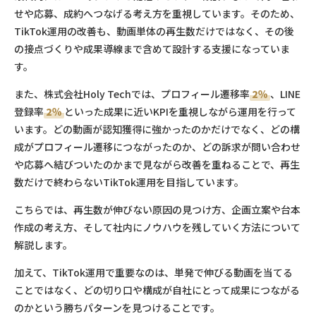
せや応募、成約へつなげる考え方を重視しています。そのため、
TikTok運用の改善も、動画単体の再生数だけではなく、その後
の接点づくりや成果導線まで含めて設計する支援になっていま
す。
また、株式会社Holy Techでは、プロフィール遷移率
2％
、LINE
登録率
2％
といった成果に近いKPIを重視しながら運用を行って
います。どの動画が認知獲得に強かったのかだけでなく、どの構
成がプロフィール遷移につながったのか、どの訴求が問い合わせ
や応募へ結びついたのかまで見ながら改善を重ねることで、再生
数だけで終わらないTikTok運用を目指しています。
こちらでは、再生数が伸びない原因の見つけ方、企画立案や台本
作成の考え方、そして社内にノウハウを残していく方法について
解説します。
加えて、TikTok運用で重要なのは、単発で伸びる動画を当てる
ことではなく、どの切り口や構成が自社にとって成果につながる
のかという勝ちパターンを見つけることです。