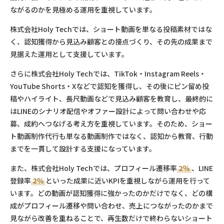
ながるのかを見極める運用を重視しています。
株式会社Holy Techでは、ショート動画を単なる投稿素材ではな
く、認知獲得から見込み顧客との接点づくり、その先の成果まで
見据えた運用として支援しています。
さらに株式会社Holy Techでは、TikTok・Instagram Reels・
YouTube Shorts・Xなどで認知を獲得し、その後にピン留め投
稿やハイライト、長尺動画などで見込み顧客を教育し、最終的に
はLINEのシナリオ配信やオファー設計によって問い合わせや応
募、成約へつなげる考え方を重視しています。そのため、ショー
ト動画制作代行も単なる動画制作ではなく、認知から教育、行動
までを一貫して設計する支援になっています。
また、株式会社Holy Techでは、プロフィール遷移率
2％
、LINE
登録率
2％
といった成果に近いKPIを重視しながら運用を行って
います。どの動画が認知獲得に強かったのかだけでなく、どの構
成がプロフィール遷移や問い合わせ、売上につながったのかまで
見ながら改善を重ねることで、再生数だけで終わらないショート