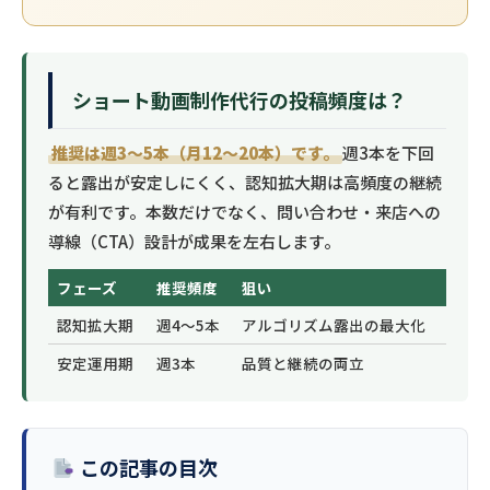
ショート動画制作代行の投稿頻度は？
推奨は週3〜5本（月12〜20本）です。
週3本を下回
ると露出が安定しにくく、認知拡大期は高頻度の継続
が有利です。本数だけでなく、問い合わせ・来店への
導線（CTA）設計が成果を左右します。
フェーズ
推奨頻度
狙い
認知拡大期
週4〜5本
アルゴリズム露出の最大化
安定運用期
週3本
品質と継続の両立
この記事の目次