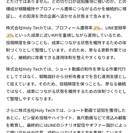
とだけではありません。どの切り口が認知獲得に強いのか、どの
構成が視聴維持やプロフィール遷移につながるのかを継続的に検
証し、その知見を次の企画へ活かせる状態まで含みます。
株式会社Holy Techでは、プロフィール遷移率
2％
、LINE登録率
2％
といった成果に近いKPIを重視しながら運用しているため、
投稿頻度を保つことも、成果につながる状態を維持するための体
制づくりとして整理しています。そのため、単なる更新作業では
なく、継続的に改善できる運用体制を整えやすくなります。
株式会社Holy Techでは、ショート動画の制作を単なる作業代行
としてではなく、戦略設計から分析改善までを含む運用支援とし
て捉えています。そのため、投稿頻度を保つことも、単なる継続
ではなく、成果につながる状態を維持するための体制づくりとし
て整理しやすくなります。
さらに株式会社Holy Techでは、ショート動画で認知を獲得した
あとに、ピン留め投稿やハイライト、長尺動画などで見込み顧客
を教育し、最終的にはLINEのシナリオ配信やオファー設計によっ
て問い合わせや応募、成約へつなげる考え方を重視しています。