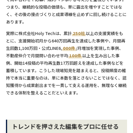
つまり、継続的な投稿の価値も、単に露出を増やすことではな
く、その後の接点づくりと成果導線を止めずに回し続けることに
あります。
実際に株式会社Holy Techは、累計
250社
以上の支援実績をも
とに、支援開始初月から640万回再生を達成した事例や、月間再
生回数1,100万回・公式LINE6,
000件
/月増加を実現した事例、
不動産仲介で月間問い合わせ平均
100件
以上を生み出した事
例、開始14投稿の平均再生数17万回超えを達成した事例などを
蓄積しています。こうした現場知見を踏まえると、投稿頻度の維
持で本当に重要なのは、単に本数を落とさないことではなく、認
知獲得から成果創出までを一貫して支える運用を、無理なく継続
できる体制を整えることだといえます。
トレンドを押さえた編集をプロに任せる