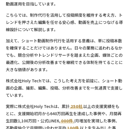
動画運用を目指しています。
こちらでは、制作代行を活用して投稿頻度を維持する考え方、ト
レンドを押さえた編集を任せる安心感、動画を売上につなげる導
線設計について解説します。
加えて、ショート動画制作代行を活用する意義は、単に投稿本数
を確保することだけではありません。日々の業務に追われるなか
でも、競合分析やトレンドリサーチを踏まえた企画、媒体ごとの
最適化、公開後の分析改善までを継続できる体制を持てることに
大きな価値があります。
株式会社Holy Techでは、こうした考え方を前提に、ショート動
画の企画、撮影、編集、投稿、分析改善までを一気通貫で支援し
ています。
実際に株式会社Holy Techは、累計
250社
以上の支援実績をも
とに、支援開始初月から640万回再生を達成した事例や、月間再
生回数1,100万回・公式LINE6,
000件
/月増加を実現した事例、
不動産仲介で月間問い合わせ平均
100件
以上を生み出した事