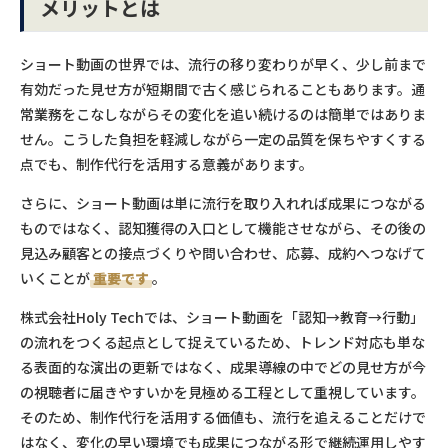
メリットとは
ショート動画の世界では、流行の移り変わりが早く、少し前まで
有効だった見せ方が短期間で古く感じられることもあります。通
常業務をこなしながらその変化を追い続けるのは簡単ではありま
せん。こうした負担を軽減しながら一定の品質を保ちやすくする
点でも、制作代行を活用する意義があります。
さらに、ショート動画は単に流行を取り入れれば成果につながる
ものではなく、認知獲得の入口として機能させながら、その後の
見込み顧客との接点づくりや問い合わせ、応募、成約へつなげて
いくことが
重要です
。
株式会社Holy Techでは、ショート動画を「認知→教育→行動」
の流れをつくる起点として捉えているため、トレンド対応も単な
る表面的な演出の更新ではなく、成果導線の中でどの見せ方が今
の視聴者に届きやすいかを見極める工程として重視しています。
そのため、制作代行を活用する価値も、流行を追えることだけで
はなく、変化の早い環境でも成果につながる形で継続運用しやす