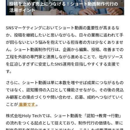
投稿を止めず売上につなげる！ショート動画制作代行の
活用ポイント
SNSマーケティングにおいてショート動画の重要性が高まるな
か、投稿を継続したいと思いながらも、日々の業務に追われて手
が回らないという悩みを抱えている担当者の方は少なくありませ
ん。ショート動画制作代行は、企画から編集、投稿、改善までの
工程を外部の専門家と連携しながら進めることで、社内リソース
を圧迫しすぎずに安定したSNS運用を目指しやすくする支援で
す。
さらに、ショート動画は単に本数を増やせば成果につながるもの
ではなく、認知獲得の入口として機能させながら、その後の見込
み顧客との接点づくりや問い合わせ、応募、成約へつなげていく
ことが
重要です
。
株式会社Holy Techでは、ショート動画を「認知→教育→行動」
の流れをつくる起点として捉えており、制作代行の価値も、単に