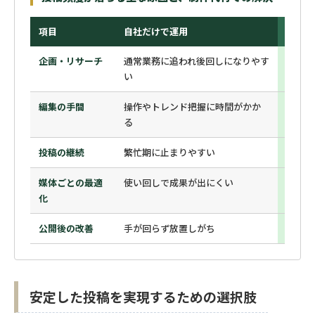
項目
自社だけで運用
制作代
企画・リサーチ
通常業務に追われ後回しになりやす
競合分
い
続
編集の手間
操作やトレンド把握に時間がかか
プロが
る
投稿の継続
繁忙期に止まりやすい
一定の
媒体ごとの最適
使い回しで成果が出にくい
媒体特
化
公開後の改善
手が回らず放置しがち
分析改
安定した投稿を実現するための選択肢