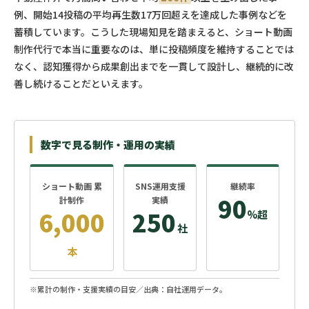
例、開始14投稿の平均再生数17万回超えを達成した事例などを
蓄積しています。こうした現場知見を踏まえると、ショート動画
制作代行で本当に重要なのは、単に投稿頻度を維持することでは
なく、認知獲得から成果創出までを一貫して設計し、継続的に改
善し続けることだといえます。
数字で見る制作・運用の実績
ショート動画 累
SNS運用支援
継続率
90
計制作
実績
6,000
250
%超
社
本
※累計の制作・支援実績の目安／出典：自社運用データ。