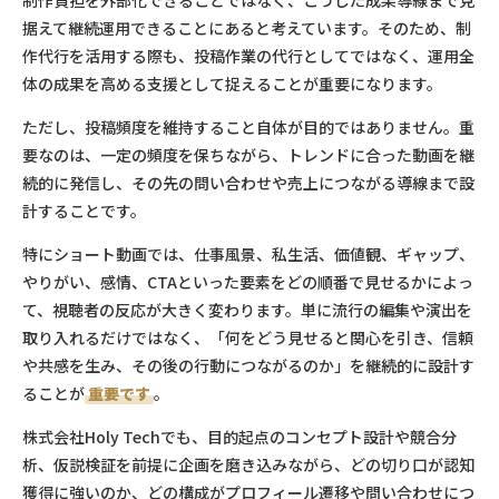
制作負担を外部化できることではなく、こうした成果導線まで見
据えて継続運用できることにあると考えています。そのため、制
作代行を活用する際も、投稿作業の代行としてではなく、運用全
体の成果を高める支援として捉えることが重要になります。
ただし、投稿頻度を維持すること自体が目的ではありません。重
要なのは、一定の頻度を保ちながら、トレンドに合った動画を継
続的に発信し、その先の問い合わせや売上につながる導線まで設
計することです。
特にショート動画では、仕事風景、私生活、価値観、ギャップ、
やりがい、感情、CTAといった要素をどの順番で見せるかによっ
て、視聴者の反応が大きく変わります。単に流行の編集や演出を
取り入れるだけではなく、「何をどう見せると関心を引き、信頼
や共感を生み、その後の行動につながるのか」を継続的に設計す
ることが
重要です
。
株式会社Holy Techでも、目的起点のコンセプト設計や競合分
析、仮説検証を前提に企画を磨き込みながら、どの切り口が認知
獲得に強いのか、どの構成がプロフィール遷移や問い合わせにつ