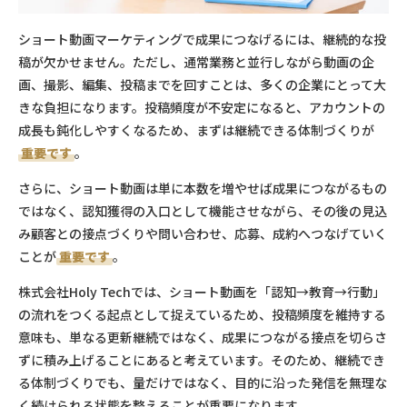
ショート動画マーケティングで成果につなげるには、継続的な投
稿が欠かせません。ただし、通常業務と並行しながら動画の企
画、撮影、編集、投稿までを回すことは、多くの企業にとって大
きな負担になります。投稿頻度が不安定になると、アカウントの
成長も鈍化しやすくなるため、まずは継続できる体制づくりが
重要です
。
さらに、ショート動画は単に本数を増やせば成果につながるもの
ではなく、認知獲得の入口として機能させながら、その後の見込
み顧客との接点づくりや問い合わせ、応募、成約へつなげていく
ことが
重要です
。
株式会社Holy Techでは、ショート動画を「認知→教育→行動」
の流れをつくる起点として捉えているため、投稿頻度を維持する
意味も、単なる更新継続ではなく、成果につながる接点を切らさ
ずに積み上げることにあると考えています。そのため、継続でき
る体制づくりでも、量だけではなく、目的に沿った発信を無理な
く続けられる状態を整えることが重要になります。