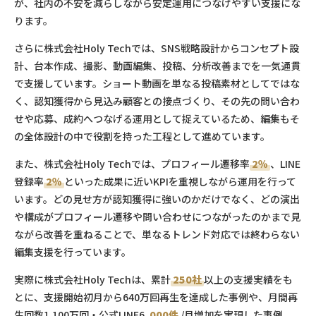
が、社内の不安を減らしながら安定運用につなげやすい支援にな
ります。
さらに株式会社Holy Techでは、SNS戦略設計からコンセプト設
計、台本作成、撮影、動画編集、投稿、分析改善までを一気通貫
で支援しています。ショート動画を単なる投稿素材としてではな
く、認知獲得から見込み顧客との接点づくり、その先の問い合わ
せや応募、成約へつなげる運用として捉えているため、編集もそ
の全体設計の中で役割を持った工程として進めています。
また、株式会社Holy Techでは、プロフィール遷移率
2％
、LINE
登録率
2％
といった成果に近いKPIを重視しながら運用を行って
います。どの見せ方が認知獲得に強いのかだけでなく、どの演出
や構成がプロフィール遷移や問い合わせにつながったのかまで見
ながら改善を重ねることで、単なるトレンド対応では終わらない
編集支援を行っています。
実際に株式会社Holy Techは、累計
250社
以上の支援実績をも
とに、支援開始初月から640万回再生を達成した事例や、月間再
生回数1,100万回・公式LINE6,
000件
/月増加を実現した事例、