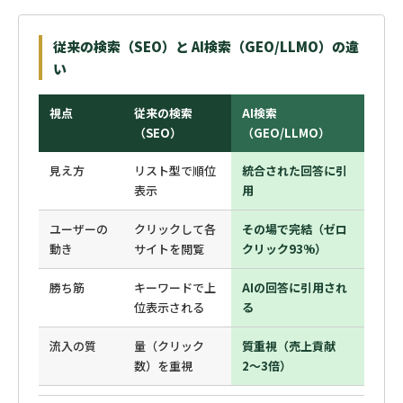
従来の検索（SEO）と AI検索（GEO/LLMO）の違
い
視点
従来の検索
AI検索
（SEO）
（GEO/LLMO）
見え方
リスト型で順位
統合された回答に引
表示
用
ユーザーの
クリックして各
その場で完結（ゼロ
動き
サイトを閲覧
クリック93%）
勝ち筋
キーワードで上
AIの回答に引用され
位表示される
る
流入の質
量（クリック
質重視（売上貢献
数）を重視
2〜3倍）