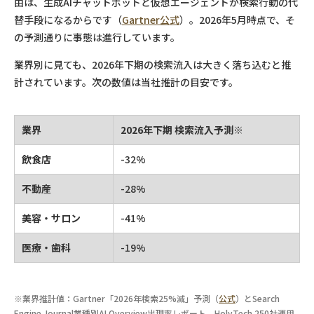
由は、生成AIチャットボットと仮想エージェントが検索行動の代
替手段になるからです（
Gartner公式
）。2026年5月時点で、そ
の予測通りに事態は進行しています。
業界別に見ても、2026年下期の検索流入は大きく落ち込むと推
計されています。次の数値は当社推計の目安です。
業界
2026年下期 検索流入予測
※
飲食店
-32%
不動産
-28%
美容・サロン
-41%
医療・歯科
-19%
※
業界推計値：Gartner「2026年検索25%減」予測（
公式
）とSearch
Engine Journal業種別AI Overview出現率レポート、HolyTech 250社運用