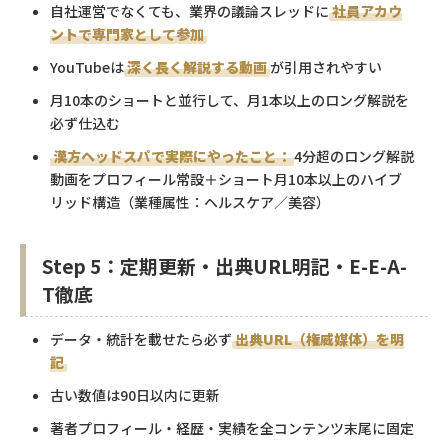
自社運営でなくても、業界の議論スレッドに
社員アカウ
ントで専門家として参加
YouTubeは
深く長く解説する動画
が引用されやすい
月10本のショートと並行して、月1本以上のロング解説を
必ず仕込む
漢方ヘッドスパで実際にやったこと：
4分超のロング解説
動画をプロフィール常設＋ショート月10本以上のハイブ
リッド構造（業種属性：ヘルスケア／美容）
Step 5：定期更新・出典URL明記・E-E-A-
T徹底
データ・統計を載せたら必ず
出典URL（権威媒体）を明
記
古い数値は90日以内に更新
著者プロフィール・経歴・実績を全コンテンツ末尾に固定