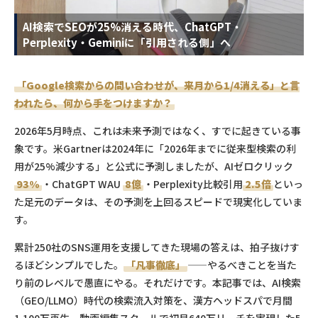
AI検索でSEOが25%消える時代、ChatGPT・
Perplexity・Geminiに「引用される側」へ
「Google検索からの問い合わせが、来月から1/4消える」と言
われたら、何から手をつけますか？
2026年5月時点、これは未来予測ではなく、すでに起きている事
象です。米Gartnerは2024年に「2026年までに従来型検索の利
用が25%減少する」と公式に予測しましたが、AIゼロクリック
93%
・ChatGPT WAU
8億
・Perplexity比較引用
2.5倍
といっ
た足元のデータは、その予測を上回るスピードで現実化していま
す。
累計250社のSNS運用を支援してきた現場の答えは、拍子抜けす
るほどシンプルでした。
「凡事徹底」
——やるべきことを当た
り前のレベルで愚直にやる。それだけです。本記事では、AI検索
（GEO/LLMO）時代の検索流入対策を、漢方ヘッドスパで月間