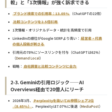
較」と「1次情報」が強く訴求できる
ブランド検索での引用率：13.05%
（ChatGPTの22倍）
比較コンテンツを2.5倍引用
1次情報・オリジナルデータ・統計を高頻度で引用
LinkedInの順位がGoogle SERPより高い：
経営者・代表
の個人投稿が刺さる
引用元の78%にソースリンクを付与（ChatGPTは62%）
（
Demand Local
）
戦略：
自社調査と比較コンテンツに全力
2-3. Geminiの引用ロジック——AI
Overviews経由で20億人にリーチ
2026年3月、
Perplexityを抜いてAI参照シェア2位
（8.65%）
、Perplexityは7.07%に後退（
MediaPost
）