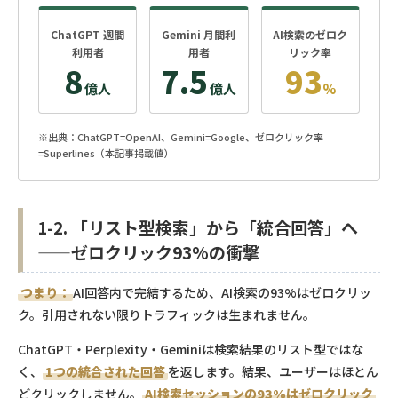
ChatGPT 週間
Gemini 月間利
AI検索のゼロク
利用者
用者
リック率
8
7.5
93
億人
億人
%
※出典：ChatGPT=OpenAI、Gemini=Google、ゼロクリック率
=Superlines（本記事掲載値）
1-2. 「リスト型検索」から「統合回答」へ
——ゼロクリック93%の衝撃
つまり：
AI回答内で完結するため、AI検索の93%はゼロクリッ
ク。引用されない限りトラフィックは生まれません。
ChatGPT・Perplexity・Geminiは検索結果のリスト型ではな
く、
1つの統合された回答
を返します。結果、ユーザーはほとん
どクリックしません。
AI検索セッションの93%はゼロクリック