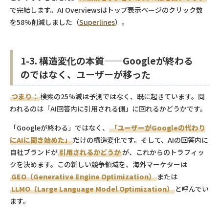
で完結します。AI Overviewsはトップ表示ページのクリック数
を58%削減しました（
Superlines
）。
1-3. 構造変化の本質——Googleが終わる
のではなく、ユーザーが移った
つまり：
検索の25%減は予測ではなく、既に起きています。問
われるのは「AI回答内に引用される側」に回れるかどうかです。
「Googleが終わる」ではなく、
「ユーザーがGoogleの代わり
にAIに聞き始めた」
だけの構造変化です。そして、AIの回答内に
自社ブランドが
引用されるかどうか
が、これからのトラフィッ
クを決めます。この新しい競争領域を、海外マーケターは
GEO（Generative Engine Optimization）
または
LLMO（Large Language Model Optimization）
と呼んでい
ます。