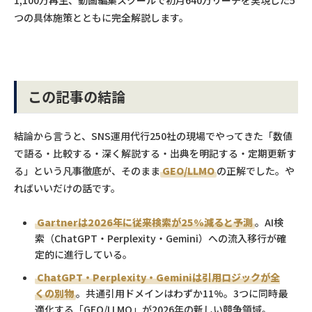
1,100万再生、動画編集スクールで初月640万リーチを実現した5
つの具体施策とともに完全解説します。
この記事の結論
結論から言うと、SNS運用代行250社の現場でやってきた「数値
で語る・比較する・深く解説する・出典を明記する・定期更新す
る」という凡事徹底が、そのまま
GEO/LLMO
の正解でした。や
ればいいだけの話です。
Gartnerは2026年に従来検索が25%減ると予測
。AI検
索（ChatGPT・Perplexity・Gemini）への流入移行が確
定的に進行している。
ChatGPT・Perplexity・Geminiは引用ロジックが全
くの別物
。共通引用ドメインはわずか11%。3つに同時最
適化する「GEO/LLMO」が2026年の新しい競争領域。