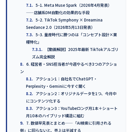
7.1.
5-1. Meta Muse Spark（2026年4月発表）
——店舗系DM自動化の効果的な手段
7.2.
5-2. TikTok Symphony × Dreamina
Seedance 2.0（2026年5月13日発表）
7.3.
5-3. 量産時代に勝つのは「コンセプト設計×業
種特化」
7.3.1.
【動画解説】2025年最新 TikTokアルゴリ
ズム完全解説
8.
6. 経営者・SNS担当者が今週やるべき3つのアクショ
ン
8.1.
アクション1：自社名でChatGPT・
Perplexity・Geminiに今すぐ聞く
8.2.
アクション2：オリジナルデータを1つ、今月中
にコンテンツ化する
8.3.
アクション3：YouTubeロング月1本＋ショート
月10本のハイブリッド構造に組む
9.
7. 数値早見表とまとめ——「AI検索に引用される
側」に回らないと、売上は半減する