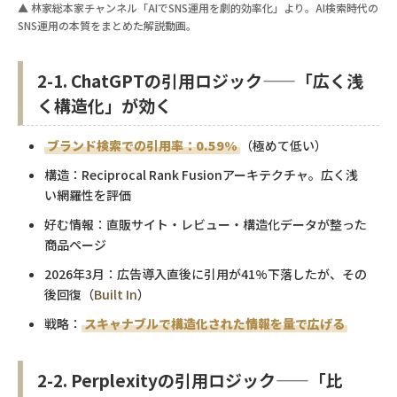
▲ 林家総本家チャンネル「AIでSNS運用を劇的効率化」より。AI検索時代の
SNS運用の本質をまとめた解説動画。
2-1. ChatGPTの引用ロジック——「広く浅
く構造化」が効く
ブランド検索での引用率：0.59%
（極めて低い）
構造：Reciprocal Rank Fusionアーキテクチャ。広く浅
い網羅性を評価
好む情報：直販サイト・レビュー・構造化データが整った
商品ページ
2026年3月：広告導入直後に引用が41%下落したが、その
後回復（
Built In
）
戦略：
スキャナブルで構造化された情報を量で広げる
2-2. Perplexityの引用ロジック——「比