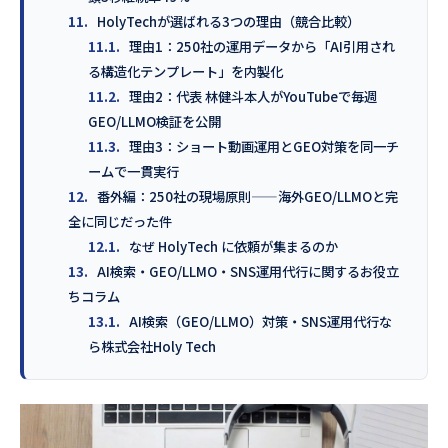
11.
HolyTechが選ばれる3つの理由（競合比較）
11.1.
理由1：250社の運用データから「AI引用され
る構造化テンプレート」を内製化
11.2.
理由2：代表 林健斗本人がYouTubeで毎週
GEO/LLMO検証を公開
11.3.
理由3：ショート動画運用とGEO対策を同一チ
ームで一貫実行
12.
番外編：250社の現場原則——海外GEO/LLMOと完
全に同じだった件
12.1.
なぜ HolyTech に依頼が集まるのか
13.
AI検索・GEO/LLMO・SNS運用代行に関するお役立
ちコラム
13.1.
AI検索（GEO/LLMO）対策・SNS運用代行な
ら株式会社Holy Tech