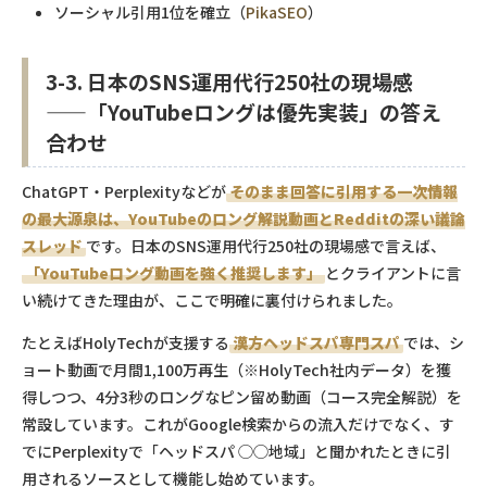
ソーシャル引用1位を確立（
PikaSEO
）
3-3. 日本のSNS運用代行250社の現場感
——「YouTubeロングは優先実装」の答え
合わせ
ChatGPT・Perplexityなどが
そのまま回答に引用する一次情報
の最大源泉は、YouTubeのロング解説動画とRedditの深い議論
スレッド
です。日本のSNS運用代行250社の現場感で言えば、
「YouTubeロング動画を強く推奨します」
とクライアントに言
い続けてきた理由が、ここで明確に裏付けられました。
たとえばHolyTechが支援する
漢方ヘッドスパ専門スパ
では、シ
ョート動画で月間1,100万再生（※HolyTech社内データ）を獲
得しつつ、4分3秒のロングなピン留め動画（コース完全解説）を
常設しています。これがGoogle検索からの流入だけでなく、す
でにPerplexityで「ヘッドスパ ◯◯地域」と聞かれたときに引
用されるソースとして機能し始めています。