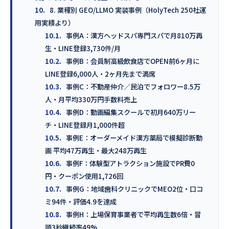
10.
8. 業種別 GEO/LLMO 実装事例（HolyTech 250社運
用実績より）
10.1.
事例A：漢方ヘッドスパ専門スパで月810万再
生・LINE登録3,730件/月
10.2.
事例B：会員制高級飲食店でOPEN前6ヶ月に
LINE登録6,000人・2ヶ月先まで満席
10.3.
事例C：不動産仲介／民泊でフォロワー8.5万
人・月平均330万円手数料売上
10.4.
事例D：動画編集スクールで初月640万リー
チ・LINE登録月1,000件超
10.5.
事例E：オーダーメイド漢方薬局で模擬診断動
画 平均47万再生・最大248万再生
10.6.
事例F：体験型アトラクション施設でPR費0
円・クーポン使用1,726回
10.7.
事例G：地域歯科クリニックでMEO2位・口コ
ミ94件・評価4.9を達成
10.8.
事例H：上場保育事業者で平均再生数6倍・冒
頭3秒継続率49%