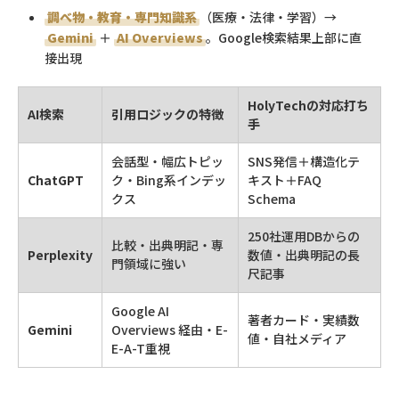
調べ物・教育・専門知識系
（医療・法律・学習）→
Gemini
＋
AI Overviews
。Google検索結果上部に直
接出現
HolyTechの対応打ち
AI検索
引用ロジックの特徴
手
会話型・幅広トピッ
SNS発信＋構造化テ
ChatGPT
ク・Bing系インデッ
キスト＋FAQ
クス
Schema
250社運用DBからの
比較・出典明記・専
Perplexity
数値・出典明記の長
門領域に強い
尺記事
Google AI
著者カード・実績数
Gemini
Overviews 経由・E-
値・自社メディア
E-A-T重視