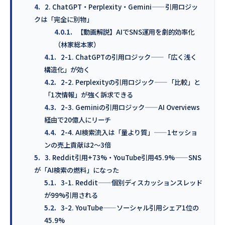
4.
2. ChatGPT・Perplexity・Gemini——引用ロジッ
クは「完全に別物」
4.0.1.
【動画解説】AIでSNS運用を劇的効率化
（林家総本家）
4.1.
2-1. ChatGPTの引用ロジック——「広く浅く
構造化」が効く
4.2.
2-2. Perplexityの引用ロジック——「比較」と
「1次情報」が強く訴求できる
4.3.
2-3. Geminiの引用ロジック——AI Overviews
経由で20億人にリーチ
4.4.
2-4. AI検索流入は「量より質」——1セッショ
ンの売上貢献は2〜3倍
5.
3. Reddit引用+73%・YouTube引用45.9%——SNS
が「AI検索の燃料」になった
5.1.
3-1. Reddit——個別ディスカッションスレッド
が99%引用される
5.2.
3-2. YouTube——ソーシャル引用シェア1位の
45.9%