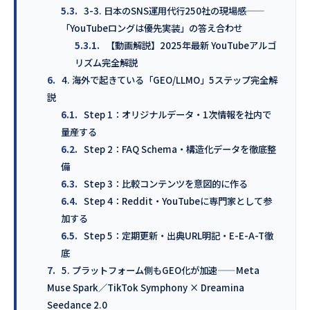
5.3.
3-3. 日本のSNS運用代行250社の現場感——
「YouTubeロングは優先実装」の答え合わせ
5.3.1.
【動画解説】2025年最新 YouTubeアルゴ
リズム完全解説
6.
4. 海外で起きている「GEO/LLMO」5ステップ完全解
説
6.1.
Step 1：オリジナルデータ・1次情報を社内で
量産する
6.2.
Step 2：FAQ Schema・構造化データを徹底整
備
6.3.
Step 3：比較コンテンツを意図的に作る
6.4.
Step 4：Reddit・YouTubeに専門家として参
加する
6.5.
Step 5：定期更新・出典URL明記・E-E-A-T徹
底
7.
5. プラットフォーム側もGEO化が加速——Meta
Muse Spark／TikTok Symphony × Dreamina
Seedance 2.0