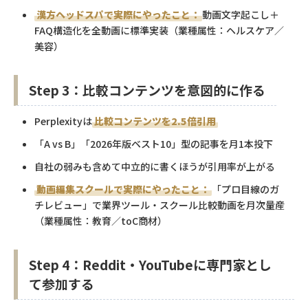
漢方ヘッドスパで実際にやったこと：
動画文字起こし＋
FAQ構造化を全動画に標準実装（業種属性：ヘルスケア／
美容）
Step 3：比較コンテンツを意図的に作る
Perplexityは
比較コンテンツを2.5倍引用
「A vs B」「2026年版ベスト10」型の記事を月1本投下
自社の弱みも含めて中立的に書くほうが引用率が上がる
動画編集スクールで実際にやったこと：
「プロ目線のガ
チレビュー」で業界ツール・スクール比較動画を月次量産
（業種属性：教育／toC商材）
Step 4：Reddit・YouTubeに専門家とし
て参加する