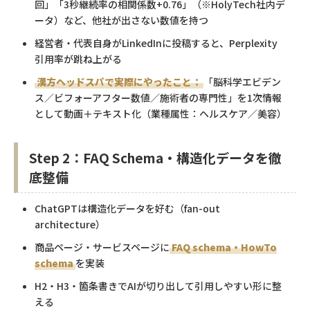
回」「3秒継続率の相関係数+0.76」（※HolyTech社内デ
ータ）など、他社が出さない数値を持つ
経営者・代表自身がLinkedInに投稿すると、Perplexity
引用率が跳ね上がる
漢方ヘッドスパで実際にやったこと：
「脳科学エビデン
ス／ビフォーアフター数値／施術者の専門性」を1次情報
として動画＋テキスト化（業種属性：ヘルスケア／美容）
Step 2：FAQ Schema・構造化データを徹
底整備
ChatGPTは構造化データを好む（fan-out
architecture）
商品ページ・サービスページに
FAQ schema・HowTo
schema
を実装
H2・H3・箇条書きでAIが切り出して引用しやすい形に整
える