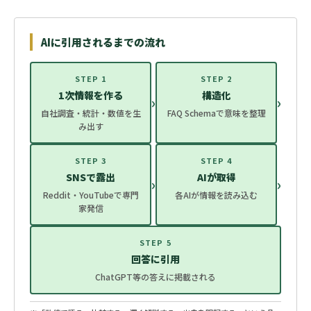
AIに引用されるまでの流れ
STEP 1
STEP 2
1次情報を作る
構造化
›
›
自社調査・統計・数値を生
FAQ Schemaで意味を整理
み出す
STEP 3
STEP 4
SNSで露出
AIが取得
›
›
Reddit・YouTubeで専門
各AIが情報を読み込む
家発信
STEP 5
回答に引用
ChatGPT等の答えに掲載される