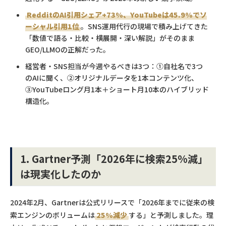
RedditのAI引用シェア+73%、YouTubeは45.9%でソ
ーシャル引用1位
。SNS運用代行の現場で積み上げてきた
「数値で語る・比較・横展開・深い解説」がそのまま
GEO/LLMOの正解だった。
経営者・SNS担当が今週やるべきは3つ：①自社名で3つ
のAIに聞く、②オリジナルデータを1本コンテンツ化、
③YouTubeロング月1本＋ショート月10本のハイブリッド
構造化。
1. Gartner予測「2026年に検索25%減」
は現実化したのか
2024年2月、Gartnerは公式リリースで「2026年までに従来の検
索エンジンのボリュームは
25%減少
する」と予測しました。理