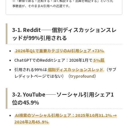
※「数値で語る・比較する・深く解説する・出典を明記する」という凡
事徹底が、そのままAI引用への近道です。
3-1. Reddit——個別ディスカッションスレ
ッドが99%引用される
2026年Q1で重要カテゴリのAI引用シェア +73%
ChatGPTでのRedditシェア：2026年1月で
5%超
引用される99%は
個別ディスカッションスレッド
（サブ
レディットページではない）（
tryprofound
）
3-2. YouTube——ソーシャル引用シェア1
位の45.9%
AI検索のソーシャル引用シェア：2025年10月31.2% →
2026年2月45.9%