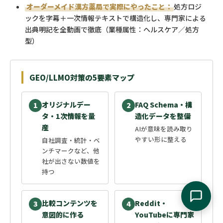
オーダーメイド漢方薬局で実際にやったこと：
処方ロジ
ックを字幕＋一次情報テキストで構造化し、専門家による
出典明記を全動画で徹底（業種属性：ヘルスケア／処方
型）
GEO/LLMO対策の5要素マップ
オリジナルデー
FAQ Schema・構
1
2
タ・1次情報を量
造化データを整備
産
AIが意味を読み取り
やすい形に整える
自社調査・統計・ベ
ンチマークなど、他
社が出さない数値を
持つ
比較コンテンツを
Reddit・
3
4
意図的に作る
YouTubeに専門家