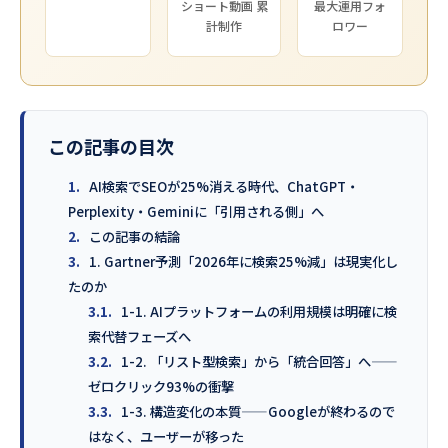
ショート動画 累
最大運用フォ
計制作
ロワー
この記事の目次
1.
AI検索でSEOが25%消える時代、ChatGPT・
Perplexity・Geminiに「引用される側」へ
2.
この記事の結論
3.
1. Gartner予測「2026年に検索25%減」は現実化し
たのか
3.1.
1-1. AIプラットフォームの利用規模は明確に検
索代替フェーズへ
3.2.
1-2. 「リスト型検索」から「統合回答」へ——
ゼロクリック93%の衝撃
3.3.
1-3. 構造変化の本質——Googleが終わるので
はなく、ユーザーが移った