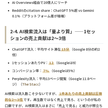
AI Overviews経由で20億人にリーチ
Redditのcitation share：ChatGPT 5%超 vs Gemini
0.1%（プラットフォーム差が極端）
2-4. AI検索流入は「量より質」——1セッ
ションの売上貢献は2〜3倍
ChatGPT流入：平均サイト滞在
15分
（Google 8分の約2
倍）
1セッションあたりPV：
12
（Googleは9）
コンバージョン率：
7%
（Googleは5%）
Perplexity流入：平均13ページ閲覧（Google 11.8ペー
ジ）（
The Stacc
）
AI検索は流入数こそ少ないですが、
1件あたりの売上貢献は圧倒
的な2〜3倍
です。再生数ではなく売上で見ろ、というのが私の
口癖ですが、AI検索流入はまさに「売上で見る」と威力が際立ち